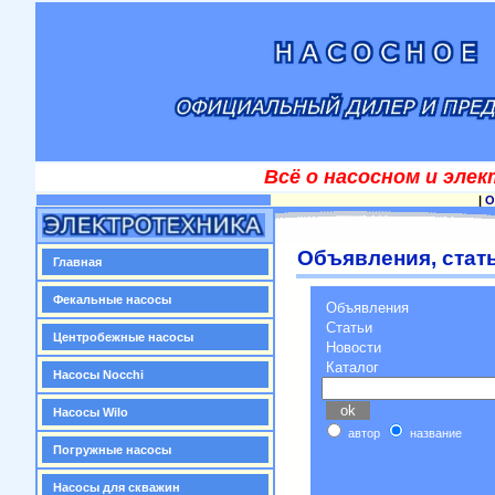
Всё о насосном и эле
|
О
Объявления, стать
Главная
Фекальные насосы
Объявления
Статьи
Центробежные насосы
Новости
Каталог
Насосы Nocchi
Насосы Wilo
автор
название
Погружные насосы
Насосы для скважин