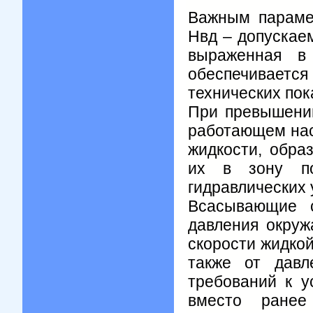
Важным параме
Нвд – допускае
выраженная в 
обеспечиваетс
технических пок
При превышени
работающем нас
жидкости, обра
их в зону по
гидравлических 
Всасывающие с
давления окруж
скорости жидкой
также от давл
требований к у
вместо ранее