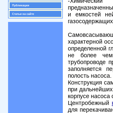
-
Химически
Публикации
предназначенны
и емкостей не
Статьи на сайте
газосодержащих 
Самовсасыва
характерной ос
определенной гл
не более че
трубопроводе п
заполняется п
полость насоса.
Конструкция са
при дальнейших 
корпусе насоса 
Центробежный
для перекачива