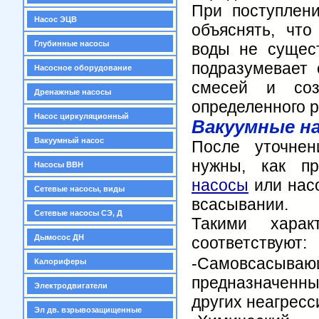
При поступлени
Насос ЭЦВ
объяснять, чт
Глубинные насосы
воды не сущест
подразумевает 
Насосное оборудование
смесей и соз
Дренажные насосы
определенного 
Насос циркуляционный
Вакуумные на
Вакуумный насос
После уточнен
нужны, как п
Насосы ВВН
насосы
или насо
Сетевые насосы, виды
всасывании.
Сетевые насосы СЭ, Д
Такими харак
Дымосос ДН
соответствуют:
-
Самовсасыв
Калориферы
предназначенны
Электродвигатели
других неагресс
Эл дв. взрывозащищенные