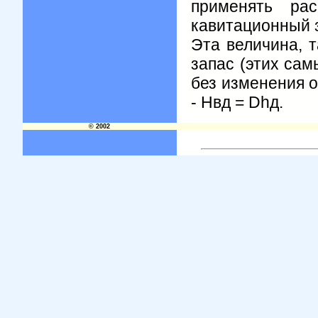
применять ра
кавитационный 
Эта величина, 
запас (этих са
без изменения о
- Нвд = Dhд.
© 2002