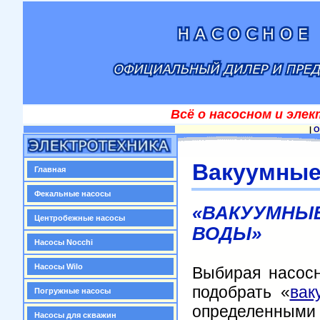
Всё о насосном и эле
|
О
Вакуумные
Главная
Фекальные насосы
«ВАКУУМНЫ
Центробежные насосы
ВОДЫ»
Насосы Nocchi
Насосы Wilo
Выбирая насосн
подобрать «
вак
Погружные насосы
определенными 
Насосы для скважин